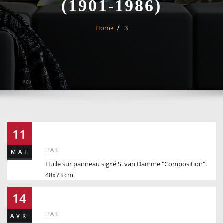
(1901-1986)
Home
3
3
11
PAR
MAI
Huile sur panneau signé S. van Damme "Composition".
48x73 cm
185
14
PAR
AVR