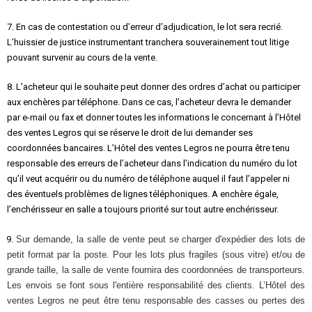
7. En cas de contestation ou d’erreur d’adjudication, le lot sera recrié.
L’huissier de justice instrumentant tranchera souverainement tout litige
pouvant survenir au cours de la vente.
8. L’acheteur qui le souhaite peut donner des ordres d’achat ou participer
aux enchères par téléphone. Dans ce cas, l’acheteur devra le demander
par e-mail ou fax et donner toutes les informations le concernant à l’Hôtel
des ventes Legros qui se réserve le droit de lui demander ses
coordonnées bancaires. L’Hôtel des ventes Legros ne pourra être tenu
responsable des erreurs de l’acheteur dans l’indication du numéro du lot
qu’il veut acquérir ou du numéro de téléphone auquel il faut l’appeler ni
des éventuels problèmes de lignes téléphoniques. A enchère égale,
l’enchérisseur en salle a toujours priorité sur tout autre enchérisseur.
9.
Sur demande, la salle de vente peut se charger d'expédier des lots de
petit format par la poste. Pour les lots plus fragiles (sous vitre) et/ou de
grande taille, la salle de vente fournira des coordonnées de transporteurs.
Les envois se font sous l'entière responsabilité des clients. L’Hôtel des
ventes Legros ne peut être tenu responsable des casses ou pertes des