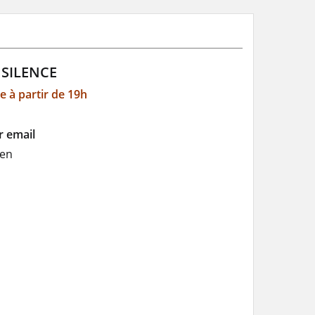
 SILENCE
e à partir de 19h
r email
den