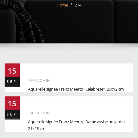
Home
274
274
15
PAR
ADMIN
SEP
Aquarelle signée Franz Meerts "Calabrèse". 26x12 cm
279
15
PAR
ADMIN
SEP
Aquarelle signée Franz Meerts "Dame assise au jardin".
21x28 cm