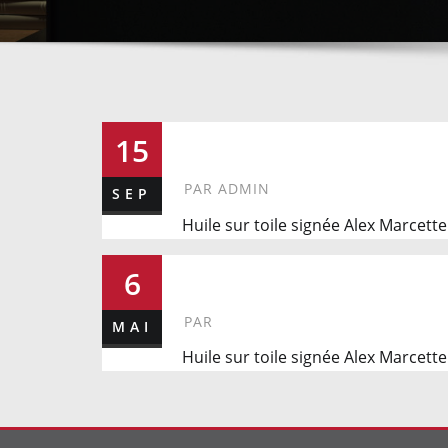
362
15
PAR
ADMIN
SEP
Huile sur toile signée Alex Marcett
41
6
PAR
MAI
Huile sur toile signée Alex Marcette