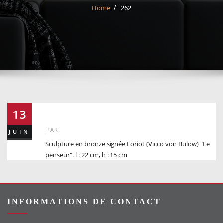
Home
262
262
13
PAR
JUIN
Sculpture en bronze signée Loriot (Vicco von Bulow) "Le
penseur". l : 22 cm, h : 15 cm
INFORMATIONS DE CONTACT