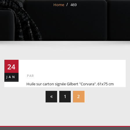
Home
469
469
24
PAR
JAN
Huile sur carton signée Gilbert "Corvara". 61x75 cm
Posts
1
2
pagination