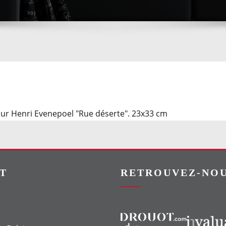
 Henri Evenepoel "Rue déserte". 23x33 cm
T
RETROUVEZ-NOU
Vers le site Drouot
Vers le site Invaluable