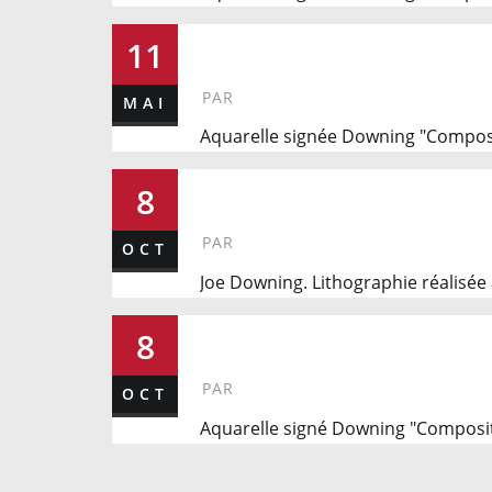
54
11
PAR
MAI
Aquarelle signée Downing "Compos
301
8
PAR
OCT
Joe Downing. Lithographie réalisée 
272
8
PAR
OCT
Aquarelle signé Downing "Composi