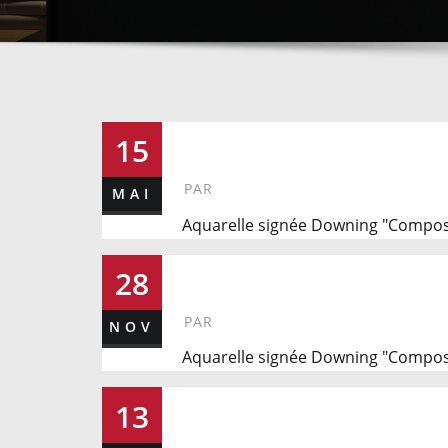
260
15
PAR
MAI
Aquarelle signée Downing "Composi
229
28
PAR
NOV
Aquarelle signée Downing "Compos
232
13