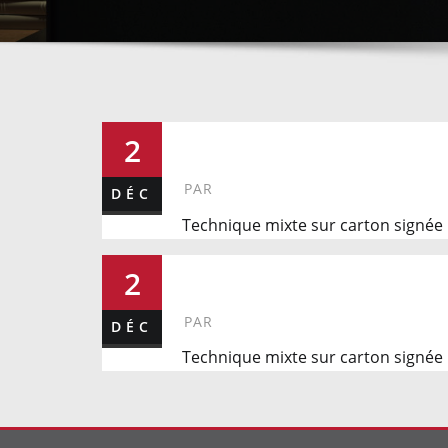
39
2
PAR
DÉC
Technique mixte sur carton signé
44
2
PAR
DÉC
Technique mixte sur carton signée