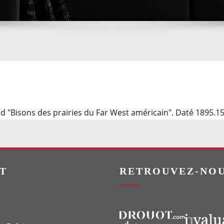
d "Bisons des prairies du Far West américain". Daté 1895.1
T
RETROUVEZ-NOU
Vers le site Drouot
Vers le site Invaluable