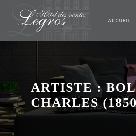
Skip
to
ACCUEIL
content
ARTISTE :
BO
CHARLES (1850