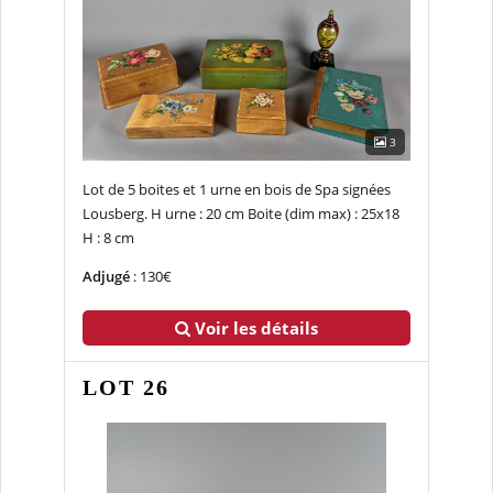
3
Lot de 5 boites et 1 urne en bois de Spa signées
Lousberg. H urne : 20 cm Boite (dim max) : 25x18
H : 8 cm
Adjugé
: 130€
Voir les détails
LOT 26