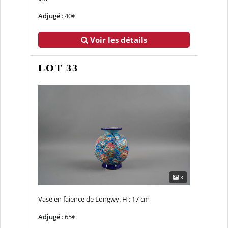
Adjugé
: 40€
Voir les détails
LOT 33
3
Vase en faience de Longwy. H : 17 cm
Adjugé
: 65€