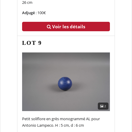
26 cm
Adjugé
: 100€
Voir les détails
LOT 9
2
Petit soliflore en grès monogrammé AL pour
Antonio Lampeco. H : 5 cm, d : 6 cm