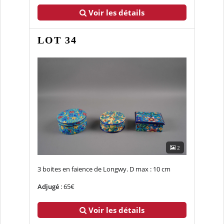
Voir les détails
LOT 34
2
3 boites en faience de Longwy. D max : 10 cm
Adjugé
: 65€
Voir les détails