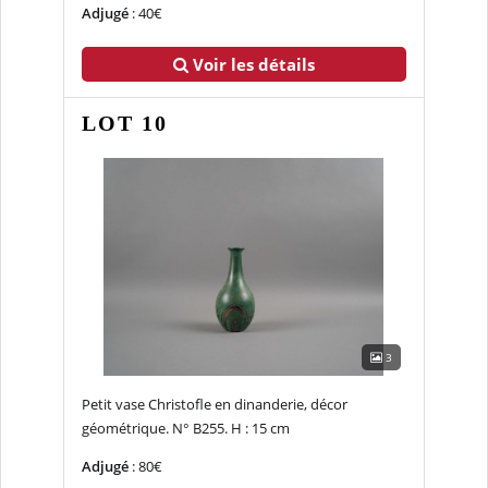
Adjugé
: 40€
Voir les détails
LOT 10
3
Petit vase Christofle en dinanderie, décor
géométrique. N° B255. H : 15 cm
Adjugé
: 80€