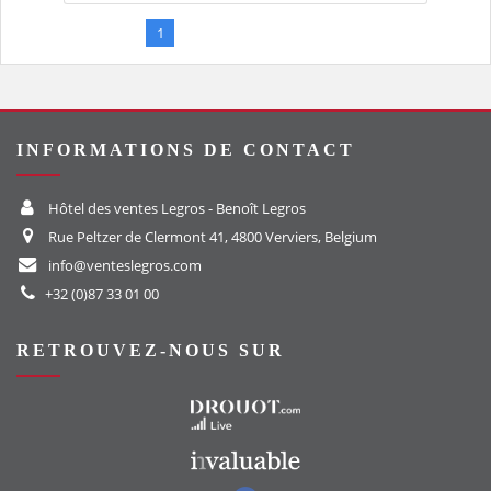
1
2
3
4
5
INFORMATIONS DE CONTACT
Hôtel des ventes Legros - Benoît Legros
Rue Peltzer de Clermont 41, 4800 Verviers, Belgium
info@venteslegros.com
+32 (0)87 33 01 00
RETROUVEZ-NOUS SUR
Vers le site Drouot
Vers le site Invaluable
Vers notre groupe Facebook