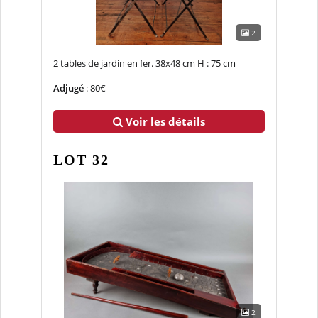
2
2 tables de jardin en fer. 38x48 cm H : 75 cm
Adjugé
: 80€
Voir les détails
LOT 32
2