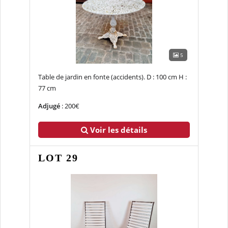
5
Table de jardin en fonte (accidents). D : 100 cm H :
77 cm
Adjugé
: 200€
Voir les détails
LOT 29