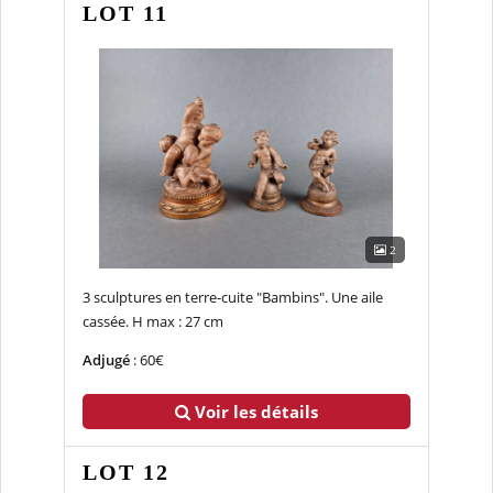
LOT 11
2
3 sculptures en terre-cuite "Bambins". Une aile
cassée. H max : 27 cm
Adjugé
: 60€
Voir les détails
LOT 12