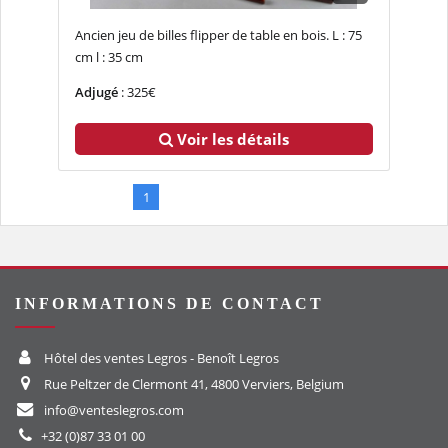
Ancien jeu de billes flipper de table en bois. L : 75
cm l : 35 cm
Adjugé
: 325€
Voir les détails
1
2
3
4
5
INFORMATIONS DE CONTACT
Hôtel des ventes Legros - Benoît Legros
Rue Peltzer de Clermont 41, 4800 Verviers, Belgium
info@venteslegros.com
+32 (0)87 33 01 00