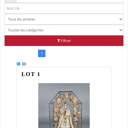
Filtrer
1
2
3
4
5
LOT 1