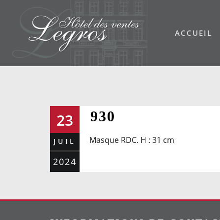
Skip
to
ACCUEIL
content
930
23
Masque RDC. H : 31 cm
JUIL
2024