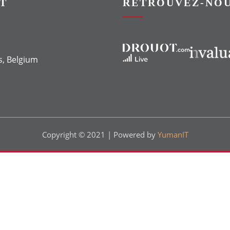
T
RETROUVEZ-NOU
Vers le site Drouot
Vers le site Invaluable
s, Belgium
Copyright © 2021 | Powered by
YumanIT