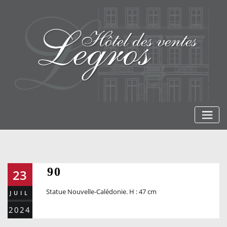
Skip
to
content
90
23
Statue Nouvelle-Calédonie. H : 47 cm
JUIL
2024