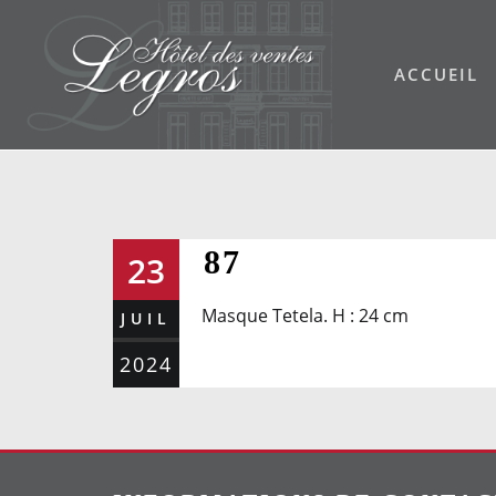
Skip
to
ACCUEIL
content
87
23
Masque Tetela. H : 24 cm
JUIL
2024