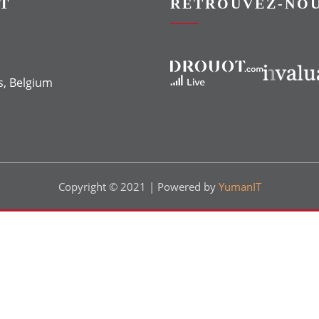
T
RETROUVEZ-NOU
Vers le site Drouot
Vers le site Invaluable
s, Belgium
Copyright © 2021 | Powered by
YumanIT