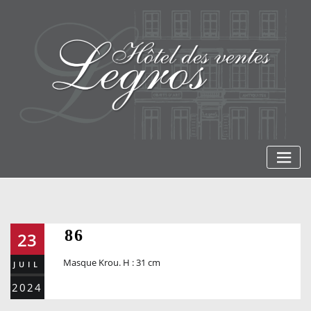
Skip
to
content
86
23
Masque Krou. H : 31 cm
JUIL
2024