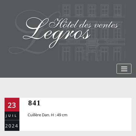
Skip
to
content
841
23
Cuillère Dan. H : 49 cm
JUIL
2024