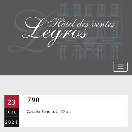
Skip
to
content
790
23
Cavalier Senufo. L : 60 cm
JUIL
2024