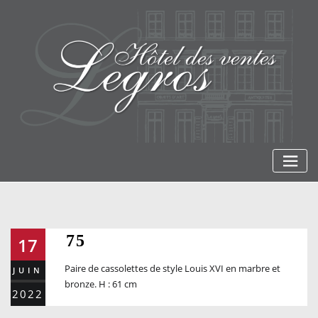
Skip
to
content
75
17
Paire de cassolettes de style Louis XVI en marbre et
JUIN
bronze. H : 61 cm
2022