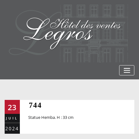
Skip
to
content
744
23
Statue Hemba. H : 33 cm
JUIL
2024