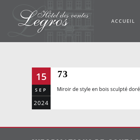
Skip
to
ACCUEIL
content
73
15
Miroir de style en bois sculpté dor
SEP
2024