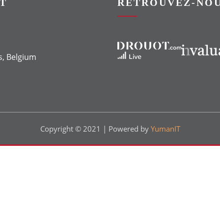
T
RETROUVEZ-NOU
Vers le site Drouot
Vers le site Invaluable
s, Belgium
Copyright © 2021 | Powered by
YumanIT