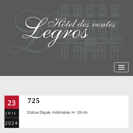
Skip
to
content
725
23
Statue Dayak, Indonésie. H : 33 cm
JUIL
2024