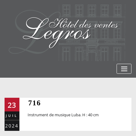
Skip
to
content
716
23
Instrument de musique Luba. H : 40 cm
JUIL
2024