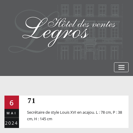
Skip
to
content
71
6
Secrétaire de style Louis XVI en acajou. L : 78 cm, P : 38
MAI
cm, H : 145 cm
2024