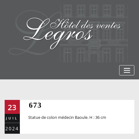
Skip
to
content
673
23
Statue de colon médecin Baoule. H : 36 cm
JUIL
2024