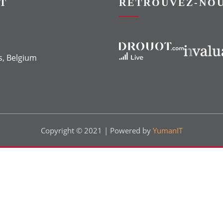
T
RETROUVEZ-NOU
Vers le site Drouot
Vers le site Invaluable
s, Belgium
Copyright © 2021 | Powered by
YumanIT