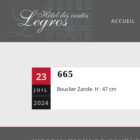
Skip
to
ACCUEIL
content
665
23
Bouclier Zande. H : 47 cm
JUIL
2024