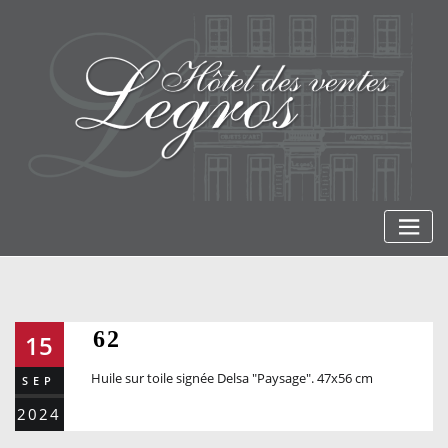
Skip
to
content
62
15
Huile sur toile signée Delsa "Paysage". 47x56 cm
SEP
2024