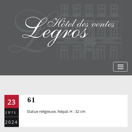
Skip
to
content
61
23
Statue religieuse, Népal. H : 32 cm
JUIL
2024