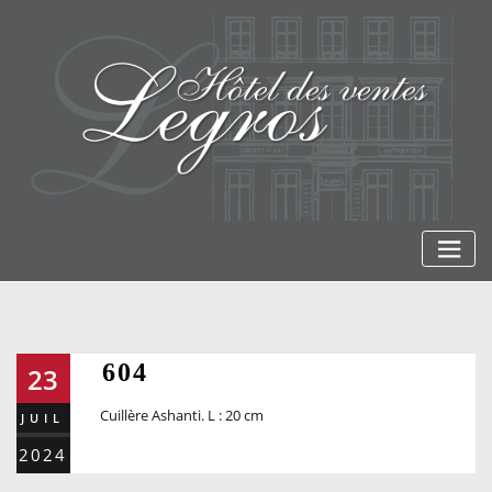
Skip
to
content
604
23
Cuillère Ashanti. L : 20 cm
JUIL
2024