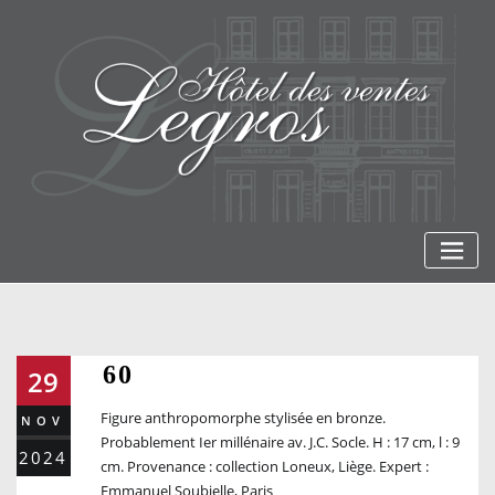
Skip
to
content
60
29
Figure anthropomorphe stylisée en bronze.
NOV
Probablement Ier millénaire av. J.C. Socle. H : 17 cm, l : 9
2024
cm. Provenance : collection Loneux, Liège. Expert :
Emmanuel Soubielle, Paris