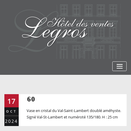
Skip
to
content
60
17
Vase en cristal du Val-Saint-Lambert doublé améhyste.
OCT
Signé Val-St-Lambert et numéroté 135/180. H : 25 cm
2024