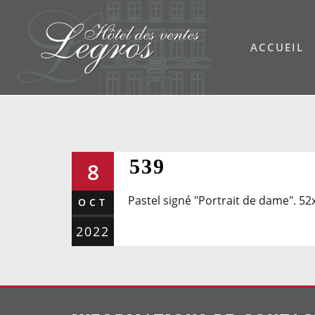
Skip
to
ACCUEIL
content
539
8
Pastel signé "Portrait de dame". 5
OCT
2022