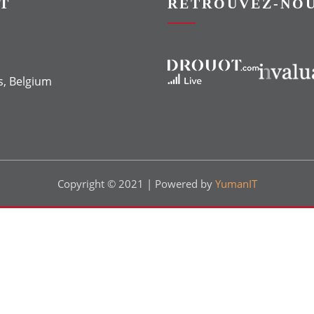
T
RETROUVEZ-NOU
Vers le site Drouot
Vers le site Invaluable
s, Belgium
Copyright © 2021 | Powered by
YumanIT