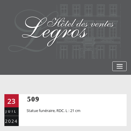
Skip
to
content
509
23
Statue funéraire, RDC. L : 21 cm
JUIL
2024