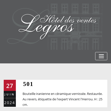
Skip
to
content
501
27
Bouteille iranienne en céramique vernissée. Restaurée.
JUIN
Au revers, étiquette de l'expert Vincent l'Herrou. H : 25
2024
cm.