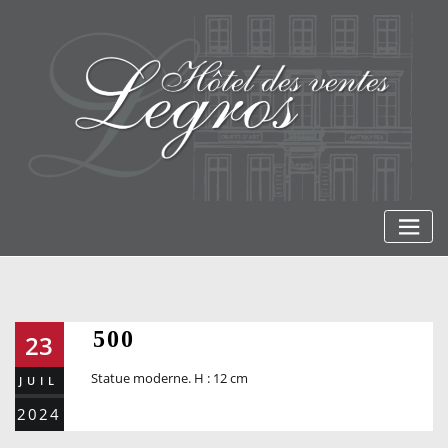
Skip
to
content
500
23
Statue moderne. H : 12 cm
JUIL
2024