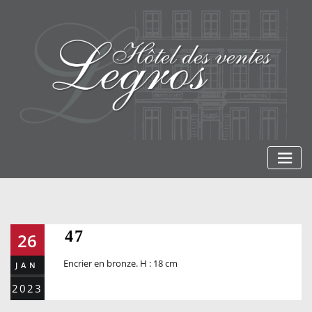
Skip
to
content
47
26
Encrier en bronze. H : 18 cm
JAN
2023