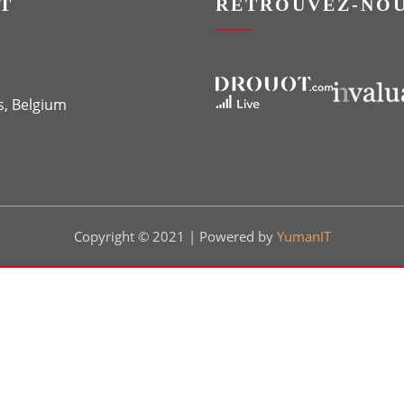
T
RETROUVEZ-NOU
Vers le site Drouot
Vers le site Invaluable
s, Belgium
Copyright © 2021 | Powered by
YumanIT