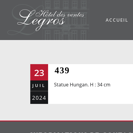
Skip
to
ACCUEIL
content
439
23
Statue Hungan. H : 34 cm
JUIL
2024