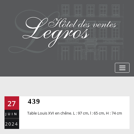
Skip
to
content
439
27
Table Louis XVI en chêne. L : 97 cm, l : 65 cm, H : 74 cm
JUIN
2024