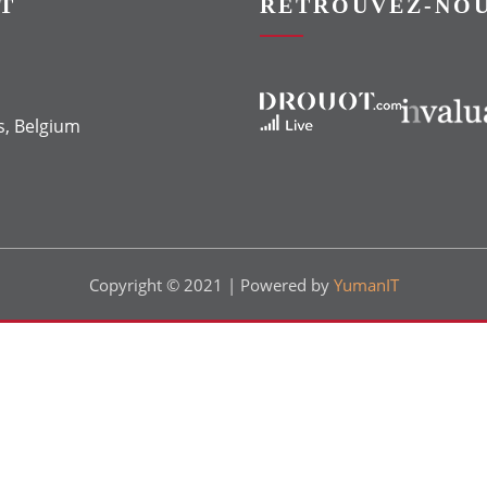
T
RETROUVEZ-NOU
Vers le site Drouot
Vers le site Invaluable
s, Belgium
Copyright © 2021 | Powered by
YumanIT