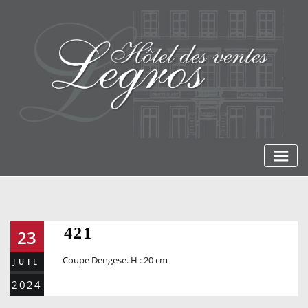
Skip
to
content
421
23
Coupe Dengese. H : 20 cm
JUIL
2024