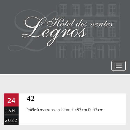
Skip
to
content
42
24
Poêle à marrons en laiton. L : 57 cm D : 17 cm
JAN
2022