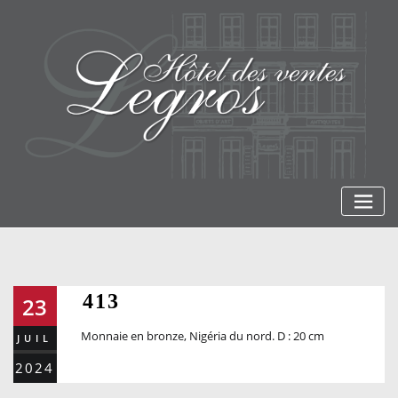
Skip
to
content
413
23
Monnaie en bronze, Nigéria du nord. D : 20 cm
JUIL
2024