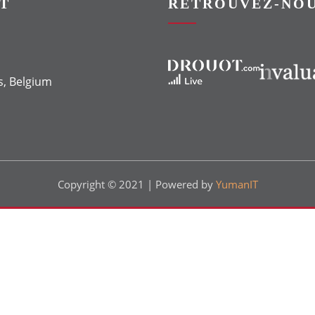
T
RETROUVEZ-NOU
Vers le site Drouot
Vers le site Invaluable
s, Belgium
Copyright © 2021 | Powered by
YumanIT