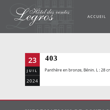
Skip
to
ACCUEIL
content
403
23
Panthère en bronze, Bénin. L : 28 
JUIL
2024