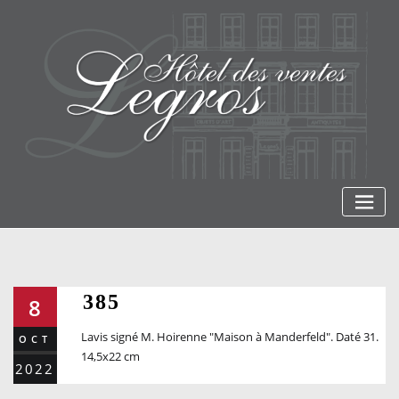
Skip
to
content
385
8
Lavis signé M. Hoirenne "Maison à Manderfeld". Daté 31.
OCT
14,5x22 cm
2022