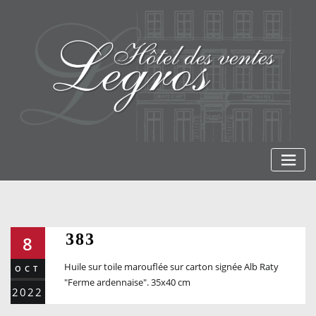
Skip
to
content
383
8
Huile sur toile marouflée sur carton signée Alb Raty
OCT
"Ferme ardennaise". 35x40 cm
2022