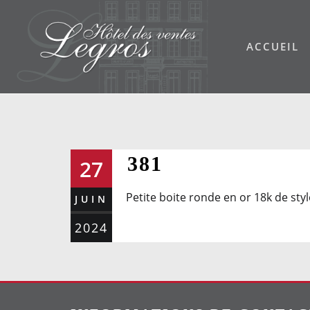
Skip
to
ACCUEIL
content
381
27
Petite boite ronde en or 18k de style
JUIN
2024