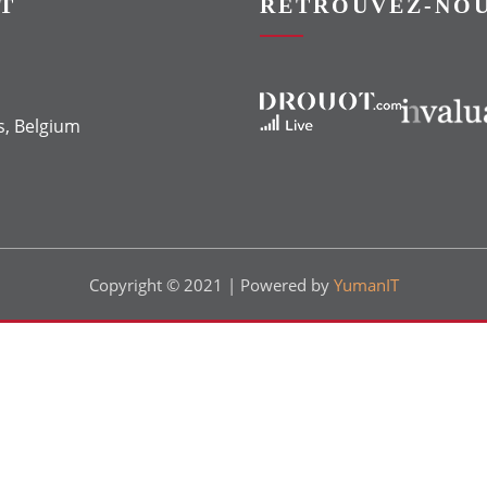
T
RETROUVEZ-NOU
Vers le site Drouot
Vers le site Invaluable
s, Belgium
Copyright © 2021 | Powered by
YumanIT