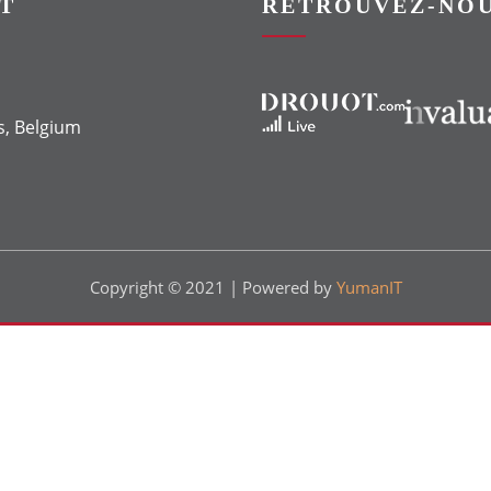
T
RETROUVEZ-NOU
Vers le site Drouot
Vers le site Invaluable
s, Belgium
Copyright © 2021 | Powered by
YumanIT