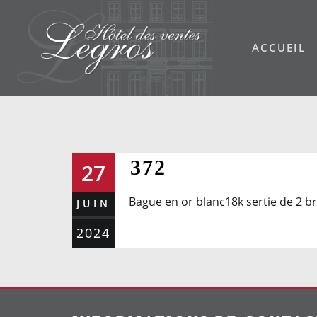
Skip
to
ACCUEIL
content
372
27
Bague en or blanc18k sertie de 2 bril
JUIN
2024