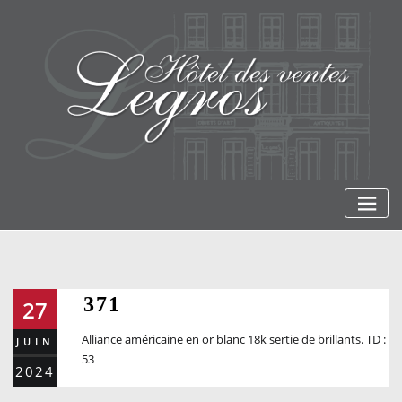
Skip
to
content
371
27
Alliance américaine en or blanc 18k sertie de brillants. TD :
JUIN
53
2024