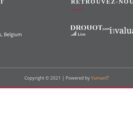
T
RETROUVEZ-NOU
Vers le site Drouot
Vers le site Invaluable
s, Belgium
Copyright © 2021 | Powered by
YumanIT