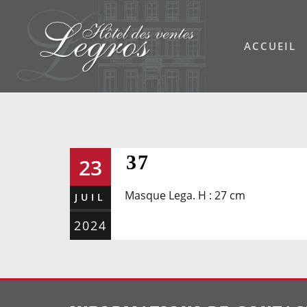
Skip
to
ACCUEIL
content
37
23
Masque Lega. H : 27 cm
JUIL
2024